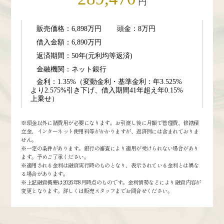
円
販売価格：6,898万円
頭金：8万円
借入金額：6,890万円
返済期間：50年(元利均等返済)
金融機関：ネット銀行
金利：1.35%（変動金利・基準金利：年3.525%
より2.575%引き下げ、借入期間41年超え年0.15%
上乗せ）
※頭金以外に諸費用が必要になります。お引渡し後に月額で管理費、修繕積
立金、インターネット使用料等がかかりますが、返済例には含まれておりま
せん。
※一定の条件があります。銀行の審査により適用が受けられない場合があり
ます。予めご了承ください。
※適用される金利は融資実行時のものとなり、表示されている金利とは異な
る場合があります。
※上記融資概要は2026年8月時点のものです。金利情勢などにより融資内容が
変更となります。詳しくは販売スタッフまでお問合せください。