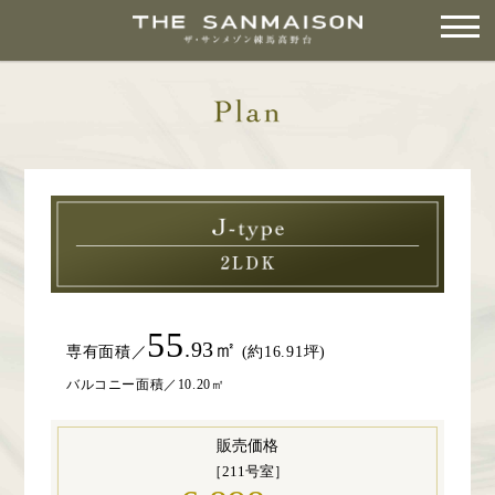
55
.93㎡
専有面積／
(約16.91坪)
バルコニー面積／10.20㎡
販売価格
［211号室］