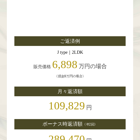
ご返済例
J type｜2LDK
6,898
万円
の場合
販売価格
（頭金8万円の場合）
月々返済額
109,829
円
ボーナス時
返済額
（年2回）
289,470