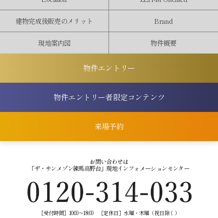
建物完成後
販売
の
メリット
Brand
現地案内図
物件概要
物件エントリー
物件エントリー者
限定コンテンツ
来場予約
お問い合わせは
「ザ・サンメゾン練馬高野台」
現地インフォメーションセンター
［受付時間］10:00～18:00
［定休日］水曜・木曜（祝日除く）